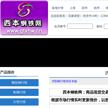
各地行情
上海
苏州
杭州
点击回首页
|
百家讲堂
|
经济半小时
|
12306
会员账号
密码
产品报价
H型钢行情供应专版
螺纹钢行情
西本钢铁网；商品现货交
角钢行情
根据市场行情实时更新报价，以
方管行情