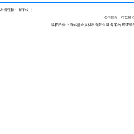
友情链接 :
|
新干线
公司简介
打款账
版权所有:上海燃盛金属材料有限公司 备案/许可证编