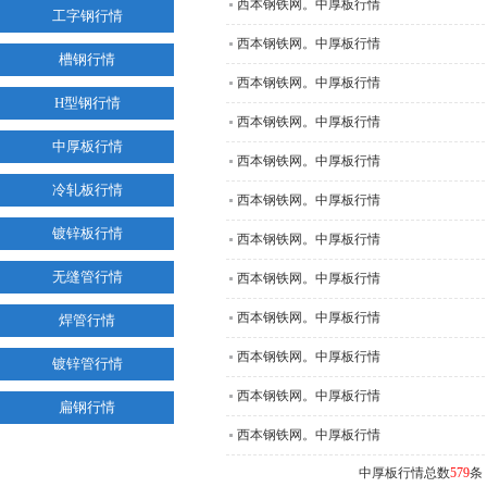
西本钢铁网。中厚板行情
工字钢行情
西本钢铁网。中厚板行情
槽钢行情
西本钢铁网。中厚板行情
H型钢行情
西本钢铁网。中厚板行情
中厚板行情
西本钢铁网。中厚板行情
冷轧板行情
西本钢铁网。中厚板行情
镀锌板行情
西本钢铁网。中厚板行情
无缝管行情
西本钢铁网。中厚板行情
西本钢铁网。中厚板行情
焊管行情
西本钢铁网。中厚板行情
镀锌管行情
西本钢铁网。中厚板行情
扁钢行情
西本钢铁网。中厚板行情
中厚板行情总数
579
条