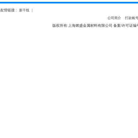
友情链接 :
|
新干线
公司简介
打款账
版权所有:上海燃盛金属材料有限公司 备案/许可证编