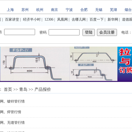
上海
苏州
杭州
南京
宁波
合肥
无锡
芜湖
烟台
页
|
百家讲堂
|
经济半小时
|
12306
|
凤凰网
|
去哪儿网
|
百度一下
|
新华网
|
道德
号
密码
电话：02
：
首页
>>
青岛
>> 产品报价
网。镀锌管行情
网。焊管行情
网。无缝管行情