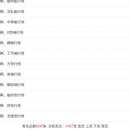
网。镀锌板行情
网。冷轧板行情
网。中厚板行情
网。H型钢行情
网。槽钢行情
网。工字钢行情
网。方管行情
网。角钢行情
网。螺纹钢行情
网。镀锌管行情
网。焊管行情
网。无缝管行情
青岛总数
6247
条 当前页次：
1/417
页 首页 上页
下页
尾页